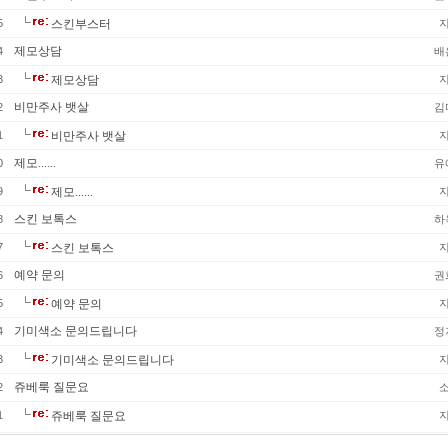
5
스킨부스터
제모상담
4
배
3
제모상담
비만주사 뱃살
2
김
1
비만주사 뱃살
제모......
0
유
9
제모......
스킨 보톡스
8
하
7
스킨 보톡스
예약 문의
6
권
5
예약 문의
기미색소 문의드립니다
4
정
3
기미색소 문의드립니다
쥬베룩 질문요
2
1
쥬베룩 질문요