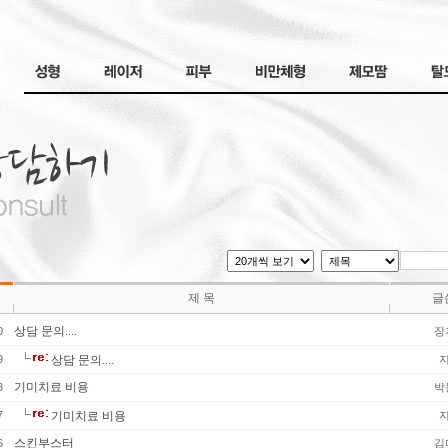
제 목
글
상담 문의....
0
장
9
상담 문의....
기미치료 비용
8
박
7
기미치료 비용
스킨부스터
6
김