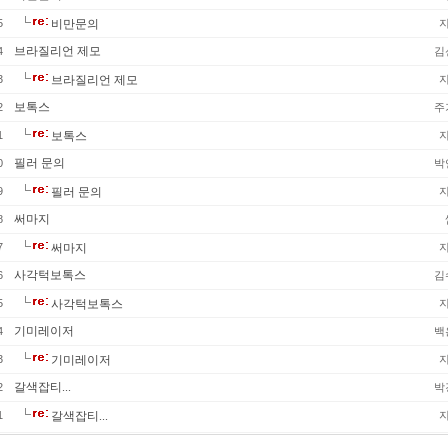
5
비만문의
브라질리언 제모
4
김
3
브라질리언 제모
보톡스
2
주
1
보톡스
필러 문의
0
박
9
필러 문의
써마지
8
7
써마지
사각턱보톡스
6
김
5
사각턱보톡스
기미레이저
4
백
3
기미레이저
갈색잡티...
2
박
1
갈색잡티...