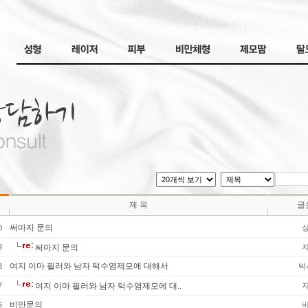
제 목
글
써마지 문의
0
9
써마지 문의
여지 이마 필러와 남자 턱수염제모에 대해서
8
박
7
여지 이마 필러와 남자 턱수염제모에 대..
비만문의
6