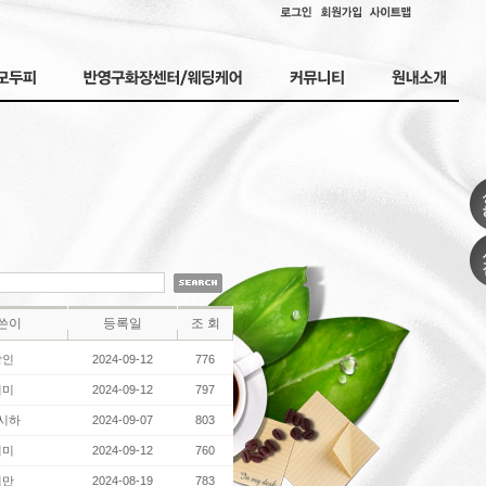
쓴이
등록일
조 회
상인
2024-09-12
776
지미
2024-09-12
797
시하
2024-09-07
803
지미
2024-09-12
760
비만
2024-08-19
783